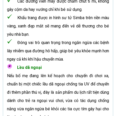
Các đường viền may được chăm chút tỉ mỉ, không
gây cộm da hay vướng chỉ khi bé sử dụng.
Khẩu trang được in hình sư tử Simba trên nền màu
vàng, xanh đẹp mắt sẽ mang đến vẻ dễ thương cho bé
yêu nhà bạn.
Đóng vai trò quan trọng trong ngăn ngừa các bệnh
lây nhiễm qua đường hô hấp, giúp bé yêu khỏe mạnh hơn
ngay cả khi khí hậu chuyển mùa.
Lều dã ngoại
Nếu bố mẹ đang lên kế hoạch cho chuyến đi chơi xa,
chuẩn bị một chiếc lều dã ngoại chống tia UV để chuyến
đi thêm phần thú vị, đây là sản phẩm du lịch rất tiện dùng
dành cho trẻ ra ngoại vui chơi, vừa có tác dụng chống
nắng vừa ngăn ngừa bé khỏi các tia cực tím gây hại cho