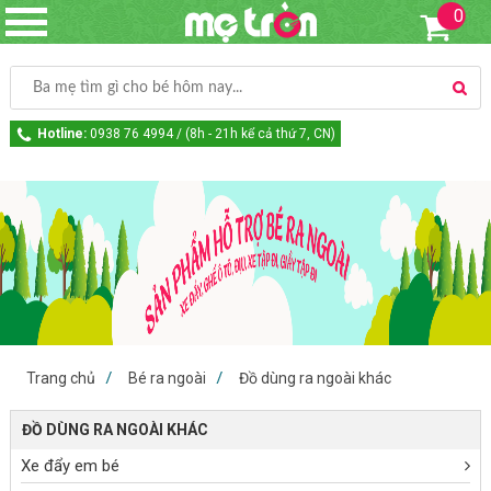
0
Hotline:
0938 76 4994 / (8h - 21h kể cả thứ 7, CN)
Trang chủ
Bé ra ngoài
Đồ dùng ra ngoài khác
ĐỒ DÙNG RA NGOÀI KHÁC
Xe đẩy em bé