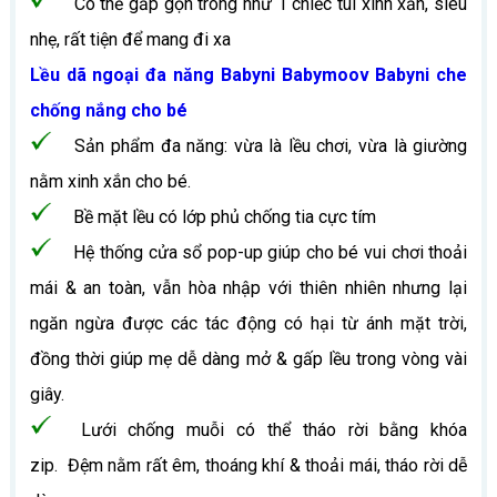
Có thể gấp gọn trông như 1 chiếc túi xinh xắn, siêu
nhẹ, rất tiện để mang đi xa
Lều dã ngoại đa năng Babyni Babymoov Babyni che
chống nắng cho bé
Sản phẩm đa năng: vừa là lều chơi, vừa là giường
nằm xinh xắn cho bé.
Bề mặt lều có lớp phủ chống tia cực tím
Hệ thống cửa sổ pop-up giúp cho bé vui chơi thoải
mái & an toàn, vẫn hòa nhập với thiên nhiên nhưng lại
ngăn ngừa được các tác động có hại từ ánh mặt trời,
đồng thời giúp mẹ dễ dàng mở & gấp lều trong vòng vài
giây.
Lưới chống muỗi có thể tháo rời bằng khóa
zip. Đệm nằm rất êm, thoáng khí & thoải mái, tháo rời dễ