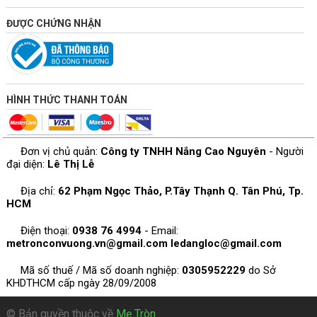
ĐƯỢC CHỨNG NHẬN
HÌNH THỨC THANH TOÁN
Đơn vị chủ quản:
Công ty TNHH Nắng Cao Nguyên
- Người
đại diện:
Lê Thị Lễ
Địa chỉ:
62 Phạm Ngọc Thảo, P.Tây Thạnh Q. Tân Phú, Tp.
HCM
Điện thoại:
0938 76 4994
- Email:
metronconvuong.vn@gmail.com
ledangloc@gmail.com
Mã số thuế / Mã số doanh nghiệp:
0305952229
do Sở
KHDTHCM cấp ngày 28/09/2008
© Bản quyền thuộc về
Mẹ Tròn