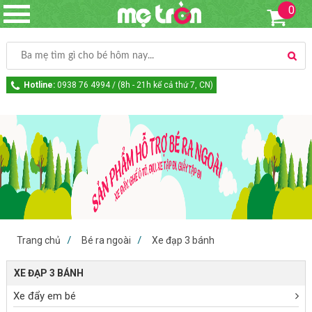
0
Hotline:
0938 76 4994 / (8h - 21h kể cả thứ 7, CN)
Trang chủ
Bé ra ngoài
Xe đạp 3 bánh
XE ĐẠP 3 BÁNH
Xe đẩy em bé